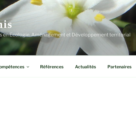
his
s en Ecologie, Aménagement et Développement territorial
ompétences
Références
Actualités
Partenaires