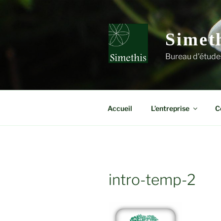
Aller
au
contenu
Simet
principal
Bureau d'étude
Accueil
L’entreprise
C
intro-temp-2