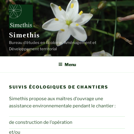
Aller
au
contenu
principal
Simethis
Bureau d'études en Ecologie, Aménagement et
Développement territorial
Menu
SUIVIS ÉCOLOGIQUES DE CHANTIERS
Simethis propose aux maîtres d'ouvrage une
assistance environnementale pendant le chantier :
de construction de l'opération
et/ou