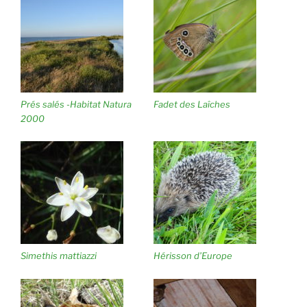
Prés salés -Habitat Natura
Fadet des Laîches
2000
Simethis mattiazzi
Hérisson d’Europe