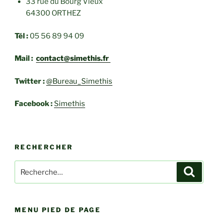
33 rue du Bourg Vieux
64300 ORTHEZ
Tél :
05 56 89 94 09
Mail :
contact@simethis.fr
Twitter :
@Bureau_Simethis
Facebook :
Simethis
RECHERCHER
Recherche
Recher
pour
:
MENU PIED DE PAGE