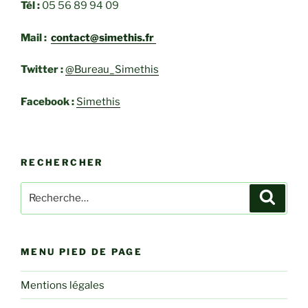
Tél :
05 56 89 94 09
Mail :
contact@simethis.fr
Twitter :
@Bureau_Simethis
Facebook :
Simethis
RECHERCHER
Recherche
Recher
pour
:
MENU PIED DE PAGE
Mentions légales