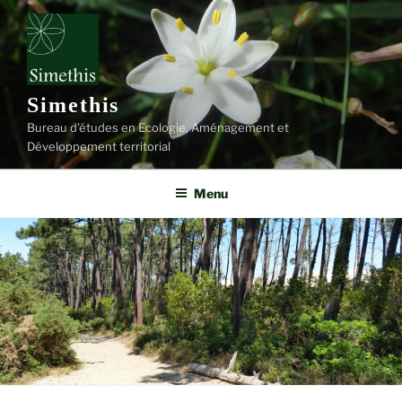
Aller
au
contenu
principal
Simethis
Bureau d'études en Ecologie, Aménagement et
Développement territorial
Menu