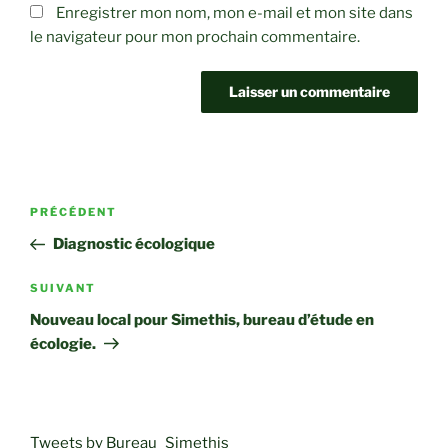
Enregistrer mon nom, mon e-mail et mon site dans
le navigateur pour mon prochain commentaire.
Navigation
Article
PRÉCÉDENT
de
précédent
Diagnostic écologique
l’article
Article
SUIVANT
suivant
Nouveau local pour Simethis, bureau d’étude en
écologie.
Tweets by Bureau_Simethis