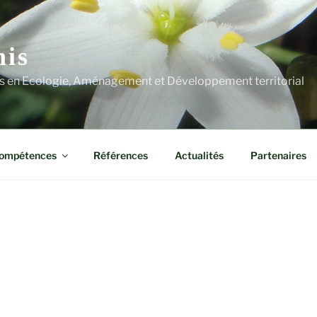
his
s en Ecologie, Aménagement et Développement territorial
ompétences
Références
Actualités
Partenaires